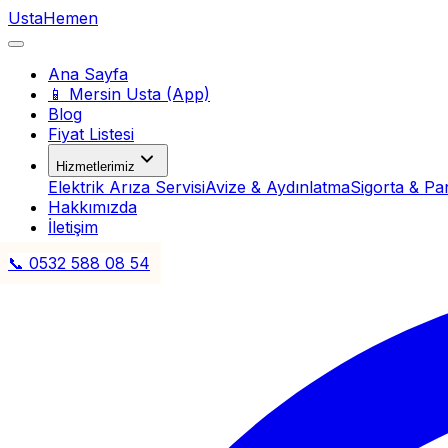
Usta
Hemen
Ana Sayfa
📱 Mersin Usta (App)
Blog
Fiyat Listesi
Hizmetlerimiz
Elektrik Arıza Servisi
Avize & Aydınlatma
Sigorta & Pa
Hakkımızda
İletişim
📞 0532 588 08 54