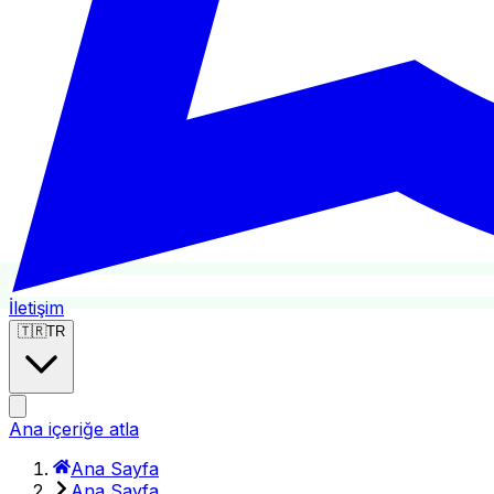
İletişim
🇹🇷
TR
Ana içeriğe atla
Ana Sayfa
Ana Sayfa