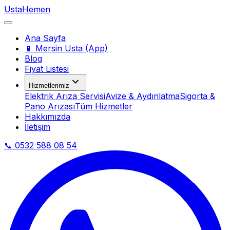
Usta
Hemen
Ana Sayfa
📱 Mersin Usta (App)
Blog
Fiyat Listesi
Hizmetlerimiz
Elektrik Arıza Servisi
Avize & Aydınlatma
Sigorta &
Pano Arızası
Tüm Hizmetler
Hakkımızda
İletişim
📞 0532 588 08 54