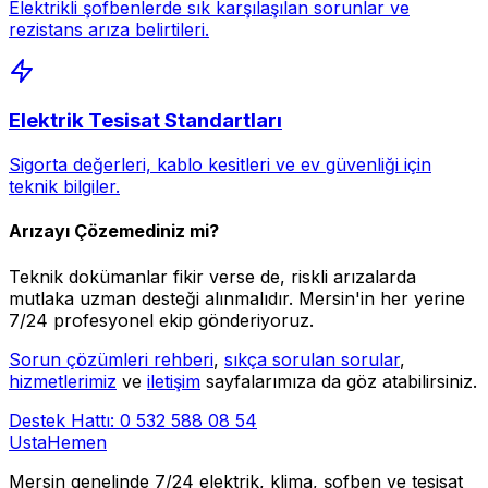
Elektrikli şofbenlerde sık karşılaşılan sorunlar ve
rezistans arıza belirtileri.
Elektrik Tesisat Standartları
Sigorta değerleri, kablo kesitleri ve ev güvenliği için
teknik bilgiler.
Arızayı Çözemediniz mi?
Teknik dokümanlar fikir verse de, riskli arızalarda
mutlaka uzman desteği alınmalıdır. Mersin'in her yerine
7/24 profesyonel ekip gönderiyoruz.
Sorun çözümleri rehberi
,
sıkça sorulan sorular
,
hizmetlerimiz
ve
iletişim
sayfalarımıza da göz atabilirsiniz.
Destek Hattı: 0 532 588 08 54
Usta
Hemen
Mersin genelinde 7/24 elektrik, klima, şofben ve tesisat