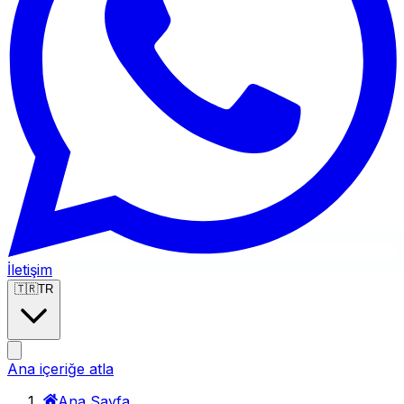
İletişim
🇹🇷
TR
Ana içeriğe atla
Ana Sayfa