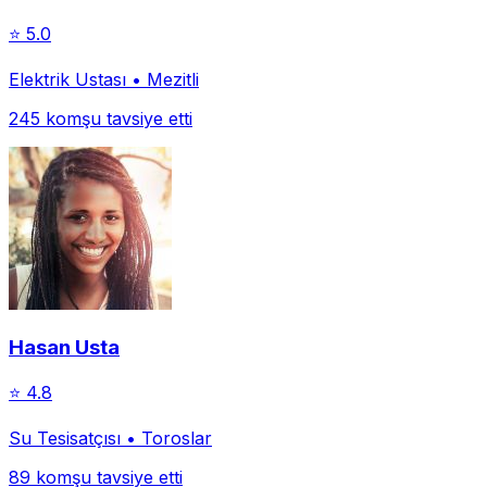
⭐
5.0
Elektrik Ustası
•
Mezitli
245
komşu tavsiye etti
Hasan Usta
⭐
4.8
Su Tesisatçısı
•
Toroslar
89
komşu tavsiye etti