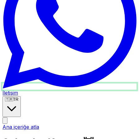
İletişim
🇹🇷
TR
Ana içeriğe atla