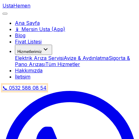
Usta
Hemen
Ana Sayfa
📱 Mersin Usta (App)
Blog
Fiyat Listesi
Hizmetlerimiz
Elektrik Arıza Servisi
Avize & Aydınlatma
Sigorta &
Pano Arızası
Tüm Hizmetler
Hakkımızda
İletişim
📞 0532 588 08 54