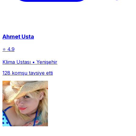
Ahmet Usta
⭐
4.9
Klima Ustası
•
Yenişehir
128
komşu tavsiye etti