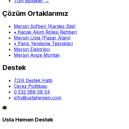
Tüm Bölgeler →
Çözüm Ortaklarımız
Mersin Şofben (Kardeş Site)
• Kaçak Akım Rölesi Rehberi
Mersin Usta (Pazar Alanı)
• Pano Yenileme Teknikleri
Mersin Elektrikçi
Mersin Avize Montajı
Destek
7/24 Destek Hattı
Çerez Politikası
0 532 588 08 54
info@ustahemen.com
Usta Hemen Destek