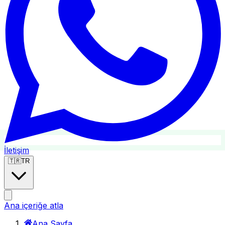
İletişim
🇹🇷
TR
Ana içeriğe atla
Ana Sayfa