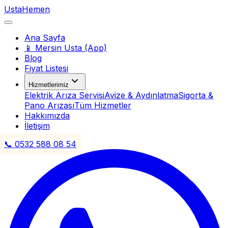
Usta
Hemen
Ana Sayfa
📱 Mersin Usta (App)
Blog
Fiyat Listesi
Hizmetlerimiz
Elektrik Arıza Servisi
Avize & Aydınlatma
Sigorta &
Pano Arızası
Tüm Hizmetler
Hakkımızda
İletişim
📞 0532 588 08 54