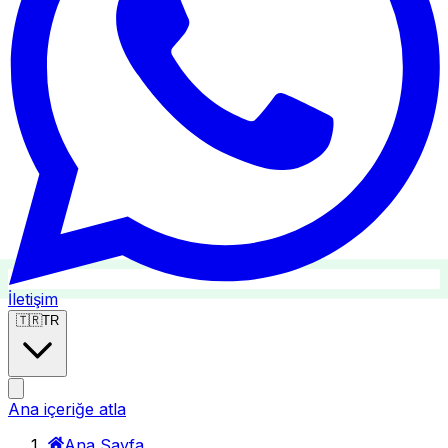
İletişim
🇹🇷
TR
Ana içeriğe atla
Ana Sayfa