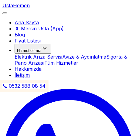
Usta
Hemen
Ana Sayfa
📱 Mersin Usta (App)
Blog
Fiyat Listesi
Hizmetlerimiz
Elektrik Arıza Servisi
Avize & Aydınlatma
Sigorta &
Pano Arızası
Tüm Hizmetler
Hakkımızda
İletişim
📞 0532 588 08 54