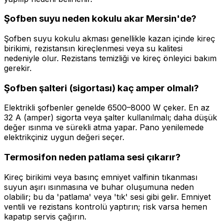
Şofben suyu neden kokulu akar Mersin'de?
Şofben suyu kokulu akması genellikle kazan içinde kireç
birikimi, rezistansın kireçlenmesi veya su kalitesi
nedeniyle olur. Rezistans temizliği ve kireç önleyici bakım
gerekir.
Şofben şalteri (sigortası) kaç amper olmalı?
Elektrikli şofbenler genelde 6500–8000 W çeker. En az
32 A (amper) sigorta veya şalter kullanılmalı; daha düşük
değer ısınma ve sürekli atma yapar. Pano yenilemede
elektrikçiniz uygun değeri seçer.
Termosifon neden patlama sesi çıkarır?
Kireç birikimi veya basınç emniyet valfinin tıkanması
suyun aşırı ısınmasına ve buhar oluşumuna neden
olabilir; bu da 'patlama' veya 'tık' sesi gibi gelir. Emniyet
ventili ve rezistans kontrolü yaptırın; risk varsa hemen
kapatıp servis çağırın.