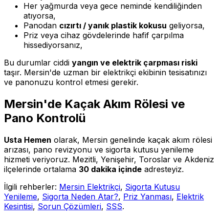
Her yağmurda veya gece neminde kendiliğinden
atıyorsa,
Panodan
cızırtı / yanık plastik kokusu
geliyorsa,
Priz veya cihaz gövdelerinde hafif çarpılma
hissediyorsanız,
Bu durumlar ciddi
yangın ve elektrik çarpması riski
taşır. Mersin'de uzman bir elektrikçi ekibinin tesisatınızı
ve panonuzu kontrol etmesi gerekir.
Mersin'de Kaçak Akım Rölesi ve
Pano Kontrolü
Usta Hemen
olarak, Mersin genelinde kaçak akım rölesi
arızası, pano revizyonu ve sigorta kutusu yenileme
hizmeti veriyoruz. Mezitli, Yenişehir, Toroslar ve Akdeniz
ilçelerinde ortalama
30 dakika içinde
adresteyiz.
İlgili rehberler:
Mersin Elektrikçi
,
Sigorta Kutusu
Yenileme
,
Sigorta Neden Atar?
,
Priz Yanması
,
Elektrik
Kesintisi
,
Sorun Çözümleri
,
SSS
.