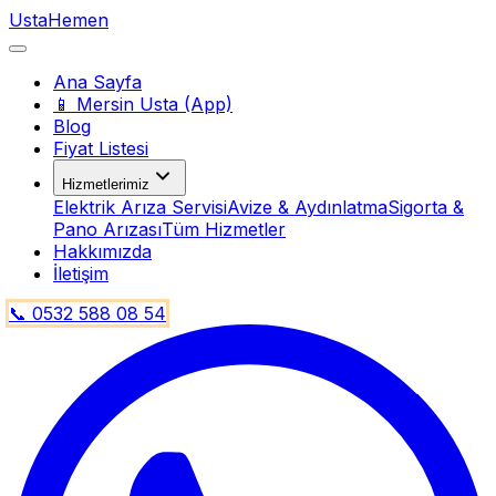
Usta
Hemen
Ana Sayfa
📱 Mersin Usta (App)
Blog
Fiyat Listesi
Hizmetlerimiz
Elektrik Arıza Servisi
Avize & Aydınlatma
Sigorta &
Pano Arızası
Tüm Hizmetler
Hakkımızda
İletişim
📞 0532 588 08 54