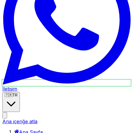
İletişim
🇹🇷
TR
Ana içeriğe atla
Ana Sayfa