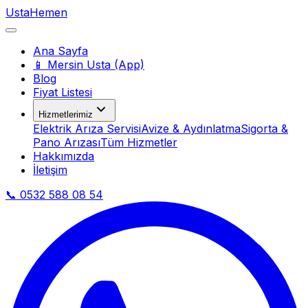
Usta
Hemen
Ana Sayfa
📱 Mersin Usta (App)
Blog
Fiyat Listesi
Hizmetlerimiz
Elektrik Arıza Servisi
Avize & Aydınlatma
Sigorta &
Pano Arızası
Tüm Hizmetler
Hakkımızda
İletişim
📞 0532 588 08 54