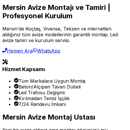
Mersin Avize Montajı ve Tamiri |
Profesyonel Kurulum
Mersin'de Koçtaş, Vivense, Tekzen ve internetten
aldığınız tüm avize modellerinin garantili montajı. Led
avize tamiri ve kurulum servisi.
Hemen Ara
WhatsApp
Hizmet Kapsamı
Tüm Markalara Uygun Montaj
Beton/Alçıpan Tavan Dübeli
Led Trafosu Değişimi
Kırılmadan Temiz İşçilik
7/24 Randevu İmkanı
Mersin Avize Montaj Ustası
Yeni bir avize aldınız ama montajı gözünüzü mü