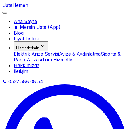
Usta
Hemen
Ana Sayfa
📱 Mersin Usta (App)
Blog
Fiyat Listesi
Hizmetlerimiz
Elektrik Arıza Servisi
Avize & Aydınlatma
Sigorta &
Pano Arızası
Tüm Hizmetler
Hakkımızda
İletişim
📞 0532 588 08 54