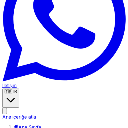
İletişim
🇹🇷
TR
Ana içeriğe atla
Ana Sayfa