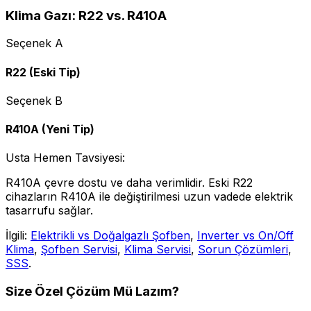
Klima Gazı: R22 vs. R410A
Seçenek A
R22 (Eski Tip)
Seçenek B
R410A (Yeni Tip)
Usta Hemen Tavsiyesi:
R410A çevre dostu ve daha verimlidir. Eski R22
cihazların R410A ile değiştirilmesi uzun vadede elektrik
tasarrufu sağlar.
İlgili:
Elektrikli vs Doğalgazlı Şofben
,
Inverter vs On/Off
Klima
,
Şofben Servisi
,
Klima Servisi
,
Sorun Çözümleri
,
SSS
.
Size Özel Çözüm Mü Lazım?