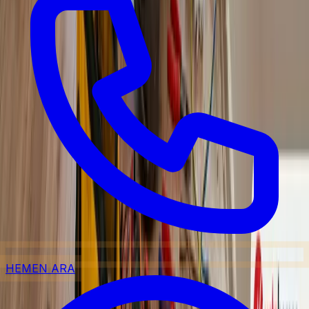
HEMEN ARA