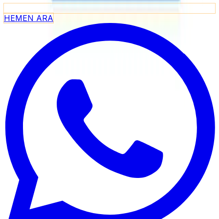
HEMEN ARA