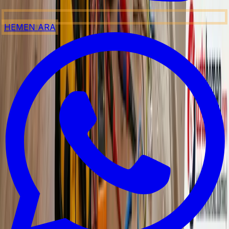
HEMEN ARA