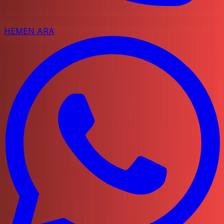
HEMEN ARA