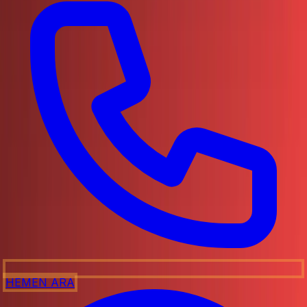
HEMEN ARA