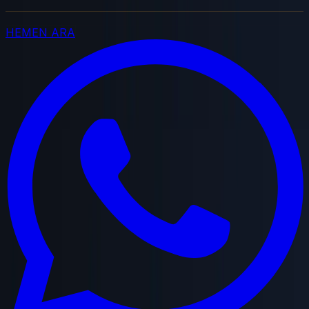
HEMEN ARA