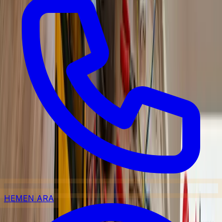
HEMEN ARA